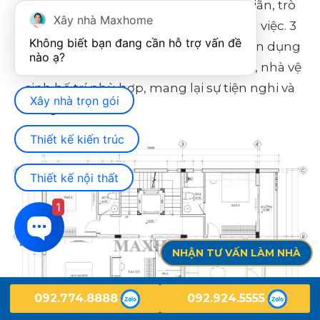
cúng, nơi các thành viên có thể thư giãn, trò
Xây nhà Maxhome
chuyện cùng nhau sau một ngày làm việc. 3
Không biết bạn đang cần hỗ trợ vấn đề 
phòng ngủ được thiết kế khoa học, tận dụng
tối đa ánh sáng và thông gió tự nhiên, nhà vệ
sinh bố trí phù hợp, mang lại sự tiện nghi và
Xây nhà trọn gói
riêng tư tối đa.
Thiết kế kiến trúc
Thiết kế nội thất
1
NHẬN TƯ VẤN LÀM NHÀ
092.774.8888
092.924.5555