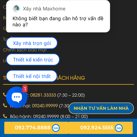
Cam kết
Xây nhà Maxhome
Báo giá thiết kế
Không biết bạn đang cần hỗ trợ vấn đề 
Giới thiệu MAXHOME
Tuyển dụng
Xây nhà trọn gói
Chính sách bảo mật
Thiết kế kiến trúc
Liên hệ
Thiết kế nội thất
TRUNG TÂM HỖ TRỢ KHÁCH HÀNG
1
Kỹ thuật:
08281.33333
(7:30 – 22:00)
Khiếu nại:
09240.99999
(7:30 – 22:00)
NHẬN TƯ VẤN LÀM NHÀ
Bảo hành:
09240.99999
(8:00 – 21:00)
Hotline: 092.774.8888
092.774.8888
092.924.5555