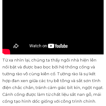
Từ xa nhìn lại, chúng ta thấy ngôi nhà hiện lên
nổi bật và được bao bọc bởi hệ thống cổng và
tường rào vô cùng kiên cố. Tường rào là sự kết
hợp đan xen giữa các trụ bê tông và sắt sơn tĩnh
điện chắc chắn, tránh cảm giác bít kín, ngột ngạt.
Cánh cổng được làm từ chất liệu sắt nan gỗ, mái
cổng tạo hình dốc giống với công trình chính.