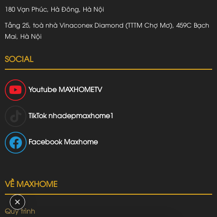
180 Vạn Phúc, Hà Đông, Hà Nội
Tầng 25, toà nhà Vinaconex Diamond (TTTM Chợ Mơ), 459C Bạch
Mai, Hà Nội
SOCIAL
Youtube
MAXHOMETV
TikTok
nhadepmaxhome1
Facebook Maxhome
VỀ MAXHOME
Quy trình