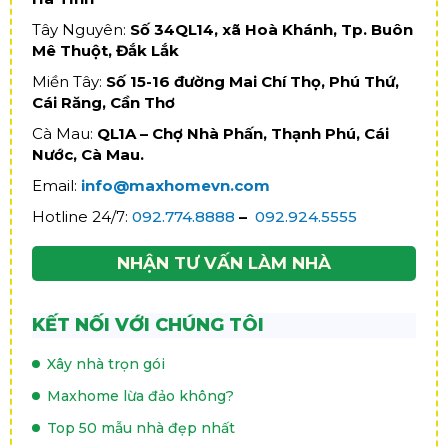
Tây Nguyên:
Số 34QL14, xã Hoà Khánh, Tp. Buôn
Mê Thuột, Đắk Lắk
Miền Tây:
Số 15-16 đường Mai Chí Thọ, Phú Thứ,
Cái Răng, Cần Thơ
Cà Mau:
QL1A – Chợ Nhà Phấn, Thạnh Phú, Cái
Nước, Cà Mau.
Email:
info@maxhomevn.com
Hotline 24/7:
092.774.8888
–
092.924.5555
NHẬN TƯ VẤN LÀM NHÀ
KẾT NỐI VỚI CHÚNG TÔI
Xây nhà trọn gói
Maxhome lừa đảo không?
Top 50 mẫu nhà đẹp nhất