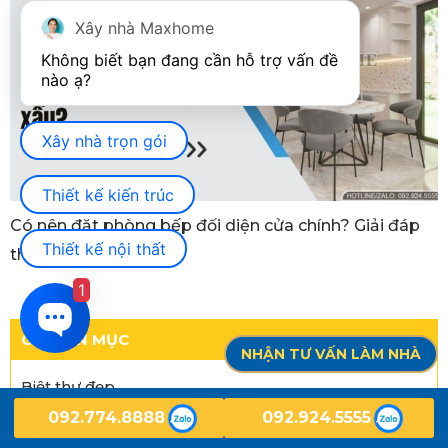
Xây nhà Maxhome
Không biết bạn đang cần hỗ trợ vấn đề 
Xây nhà trọn gói
Thiết kế kiến trúc
Có nên đặt phòng bếp đối diện cửa chính? Giải đáp
Thiết kế nội thất
theo phong thủy
1
CHUYÊN MỤC
NHẬN TƯ VẤN LÀM NHÀ
Biệt thự đẹp
092.774.8888
092.924.5555
Cẩm nang xây nhà