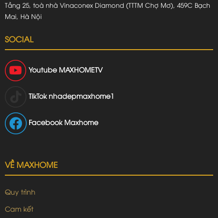
Tầng 25, toà nhà Vinaconex Diamond (TTTM Chợ Mơ), 459C Bạch
Mai, Hà Nội
SOCIAL
Youtube
MAXHOMETV
TikTok
nhadepmaxhome1
Facebook Maxhome
VỀ MAXHOME
Quy trình
Cam kết