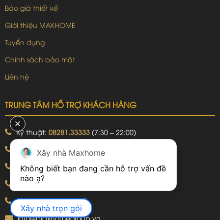
Báo giá thiết kế
Giới thiệu MAXHOME
Tuyển dụng
Chính sách bảo mật
Liên hệ
TRUNG TÂM HỖ TRỢ KHÁCH HÀNG
Kỹ thuật:
08281.33333
(7:30 – 22:00)
Khiếu nại:
09240.99999
(7:30 – 22:00)
Xây nhà Maxhome
Bảo hành:
09240.99999
(8:00 – 21:00)
Không biết bạn đang cần hỗ trợ vấn đề 
Hotline: 092.774.8888
Hotline: 092.924.5555
Xây nhà trọn gói
info@maxhomegroup.vn