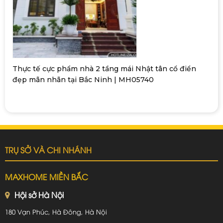
Thực tế cực phẩm nhà 2 tầng mái Nhật tân cổ điển
đẹp mãn nhãn tại Bắc Ninh | MH05740
TRỤ SỞ VÀ CHI NHÁNH
MAXHOME MIỀN BẮC
Hội sở Hà Nội
180 Vạn Phúc, Hà Đông, Hà Nội