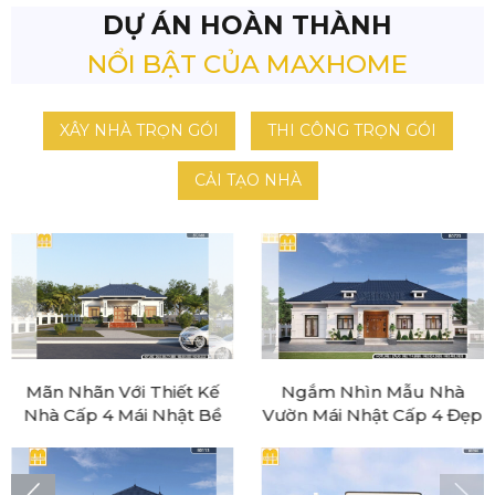
DỰ ÁN HOÀN THÀNH
NỔI BẬT CỦA MAXHOME
XÂY NHÀ TRỌN GÓI
THI CÔNG TRỌN GÓI
CẢI TẠO NHÀ
Mãn Nhãn Với Thiết Kế
Ngắm Nhìn Mẫu Nhà
Nhà Cấp 4 Mái Nhật Bề
Vườn Mái Nhật Cấp 4 Đẹp
Thế, Sang Trọng Như Biệt
Sang Trọng Và Đẳng Cấp
Thự Nhà Vườn |
Tại Thái Nguyên |
MH04407
MH46549