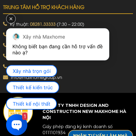
TRUNG TÂM HỖ TRỢ KHÁCH HÀNG
Kỹ thuật:
08281.33333
(7:30 – 22:00)
Khiếu nại:
09240.99999
(7:30 – 22:00)
Xây nhà Maxhome
Bảo hành:
09240.99999
(8:00 – 21:00)
Không biết bạn đang cần hỗ trợ vấn đề 
Hotline: 092.774.8888
Hotline: 092.924.5555
Xây nhà trọn gói
info@maxhomegroup.vn
Thiết kế kiến trúc
Thiết kế nội thất
CÔNG TY TNHH DESIGN AND
CONSTRUCTION NEW MAXHOME HÀ
1
NỘI
Giấy phép đăng ký kinh doanh số
0111101934
NHẬN TƯ VẤN LÀM NHÀ