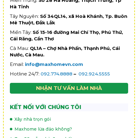
Miền Trung:
Số 28 Hà Hoàng, Thạch Trung, Tp
Hà Tĩnh
Tây Nguyên:
Số 34QL14, xã Hoà Khánh, Tp. Buôn
Mê Thuột, Đắk Lắk
Miền Tây:
Số 15-16 đường Mai Chí Thọ, Phú Thứ,
Cái Răng, Cần Thơ
Cà Mau:
QL1A – Chợ Nhà Phấn, Thạnh Phú, Cái
Nước, Cà Mau.
Email:
info@maxhomevn.com
Hotline 24/7:
092.774.8888
–
092.924.5555
NHẬN TƯ VẤN LÀM NHÀ
KẾT NỐI VỚI CHÚNG TÔI
Xây nhà trọn gói
Maxhome lừa đảo không?