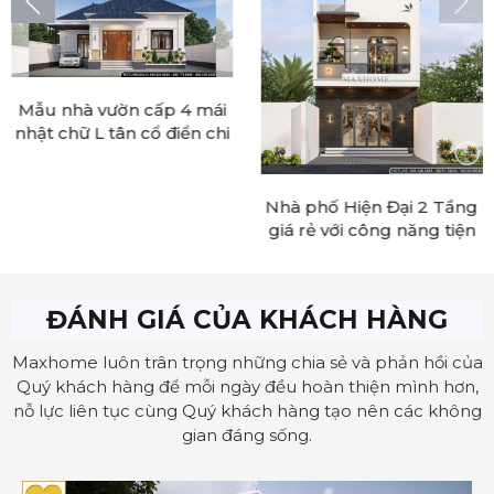
Mẫu nhà vườn cấp 4 mái
nhật chữ L tân cổ điển chi
phí tiết kiệm tại Sơn La |
MH46323
Nhà phố Hiện Đại 2 Tầng
giá rẻ với công năng tiện
nghi |MH46408
ĐÁNH GIÁ CỦA KHÁCH HÀNG
Maxhome luôn trân trọng những chia sẻ và phản hồi của
Quý khách hàng để mỗi ngày đều hoàn thiện
mình hơn,
nỗ lực liên tục cùng Quý khách hàng tạo nên các không
gian đáng sống.