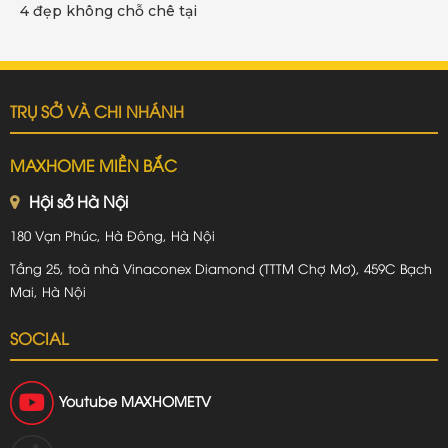
4 đẹp không chỗ chê tại
Bình Chánh | Chú Truyển
TRỤ SỞ VÀ CHI NHÁNH
MAXHOME MIỀN BẮC
Hội sở Hà Nội
180 Vạn Phúc, Hà Đông, Hà Nội
Tầng 25, toà nhà Vinaconex Diamond (TTTM Chợ Mơ), 459C Bạch
Mai, Hà Nội
SOCIAL
Youtube
MAXHOMETV