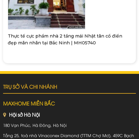
Thực tế cực phẩm nhà 2 tầng mái Nhật tân cổ điển
đẹp mãn nhãn tại Bắc Ninh | MH05740
TRỤ SỞ VÀ CHI NHÁNH
MAXHOME MIỀN BẮC
Hội sở Hà Nội
180 Vạn Phúc, Hà Đông, Hà Nội
Tầng 25, toà nhà Vinaconex Diamond (TTTM Chợ Mơ), 459C Bạch