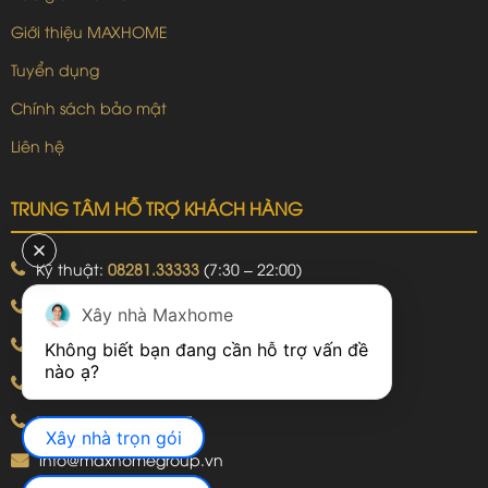
Giới thiệu MAXHOME
Tuyển dụng
Chính sách bảo mật
Liên hệ
TRUNG TÂM HỖ TRỢ KHÁCH HÀNG
Kỹ thuật:
08281.33333
(7:30 – 22:00)
Khiếu nại:
09240.99999
(7:30 – 22:00)
Xây nhà Maxhome
Bảo hành:
09240.99999
(8:00 – 21:00)
Không biết bạn đang cần hỗ trợ vấn đề 
Hotline: 092.774.8888
Hotline: 092.924.5555
Xây nhà trọn gói
info@maxhomegroup.vn