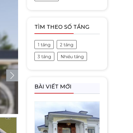
TÌM THEO SỐ TẦNG
1 tầng
2 tầng
3 tầng
Nhiều tầng
BÀI VIẾT MỚI