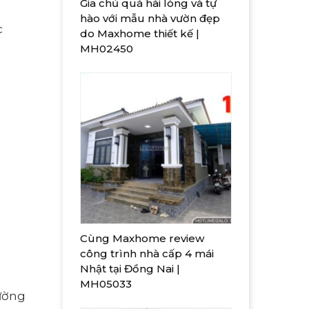
Gia chủ quá hài lòng và tự
hào với mẫu nhà vườn đẹp
c
do Maxhome thiết kế |
MH02450
Cùng Maxhome review
công trình nhà cấp 4 mái
Nhật tại Đồng Nai |
MH05033
tường