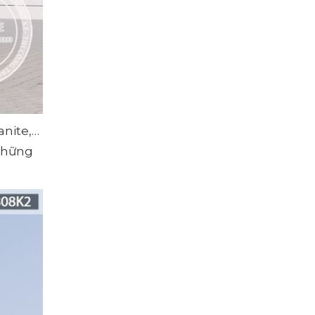
anite,…
 những