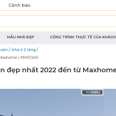
Cảnh báo
MẪU NHÀ ĐẸP
CÔNG TRÌNH THỰC TẾ CỦA KHÁCH
/
/
vườn
Nhà ở 2 tầng
ừ Maxhome | MH01240
n đẹp nhất 2022 đến từ Maxhome