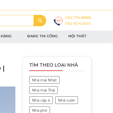
092.774.8888
092.924.5555
 HÀNG
ĐANG THI CÔNG
NỘI THẤT
TÌM THEO LOẠI NHÀ
 |
Nhà mái Nhật
Nhà mái Thái
Nhà cấp 4
Nhà vườn
Nhà phố