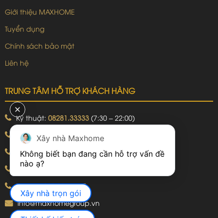
Giới thiệu MAXHOME
Tuyển dụng
Chính sách bảo mật
Liên hệ
TRUNG TÂM HỖ TRỢ KHÁCH HÀNG
Kỹ thuật:
08281.33333
(7:30 – 22:00)
Khiếu nại:
09240.99999
(7:30 – 22:00)
Xây nhà Maxhome
Bảo hành:
09240.99999
(8:00 – 21:00)
Không biết bạn đang cần hỗ trợ vấn đề 
Hotline: 092.774.8888
Hotline: 092.924.5555
Xây nhà trọn gói
info@maxhomegroup.vn