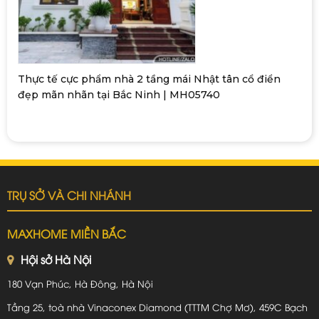
Thực tế cực phẩm nhà 2 tầng mái Nhật tân cổ điển
đẹp mãn nhãn tại Bắc Ninh | MH05740
TRỤ SỞ VÀ CHI NHÁNH
MAXHOME MIỀN BẮC
Hội sở Hà Nội
180 Vạn Phúc, Hà Đông, Hà Nội
Tầng 25, toà nhà Vinaconex Diamond (TTTM Chợ Mơ), 459C Bạch