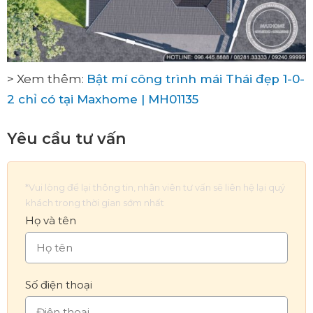
> Xem thêm:
Bật mí công trình mái Thái đẹp 1-0-
2 chỉ có tại Maxhome | MH01135
Yêu cầu tư vấn
*Vui lòng để lại thông tin, nhân viên tư vấn sẽ liên hệ lại quý
khách trong thời gian sớm nhất
Họ và tên
Số điện thoại