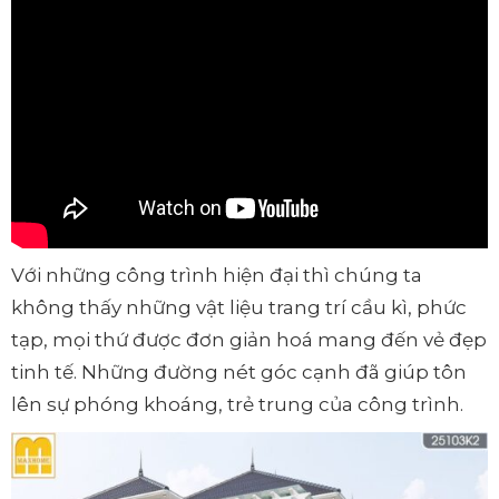
Với những công trình hiện đại thì chúng ta
không thấy những vật liệu trang trí cầu kì, phức
tạp, mọi thứ được đơn giản hoá mang đến vẻ đẹp
tinh tế. Những đường nét góc cạnh đã giúp tôn
lên sự phóng khoáng, trẻ trung của công trình.