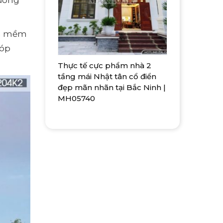
ân mềm
góp
Thực tế cực phẩm nhà 2
tầng mái Nhật tân cổ điển
đẹp mãn nhãn tại Bắc Ninh |
MH05740