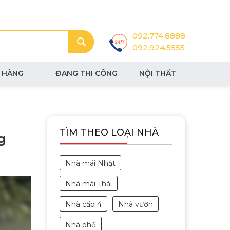
092.774.8888
092.924.5555
 HÀNG
ĐANG THI CÔNG
NỘI THẤT
TÌM THEO LOẠI NHÀ
g
Nhà mái Nhật
Nhà mái Thái
Nhà cấp 4
Nhà vườn
Nhà phố