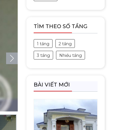
TÌM THEO SỐ TẦNG
1 tầng
2 tầng
3 tầng
Nhiều tầng
BÀI VIẾT MỚI