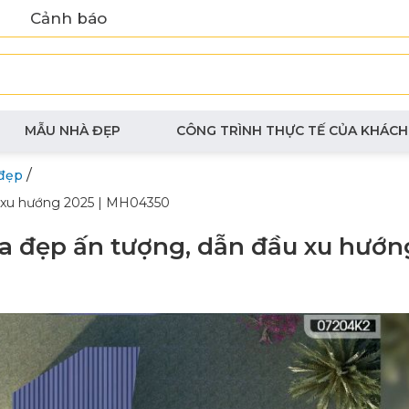
Cảnh báo
MẪU NHÀ ĐẸP
CÔNG TRÌNH THỰC TẾ CỦA KHÁCH
/
đẹp
u xu hướng 2025 | MH04350
a đẹp ấn tượng, dẫn đầu xu hướn