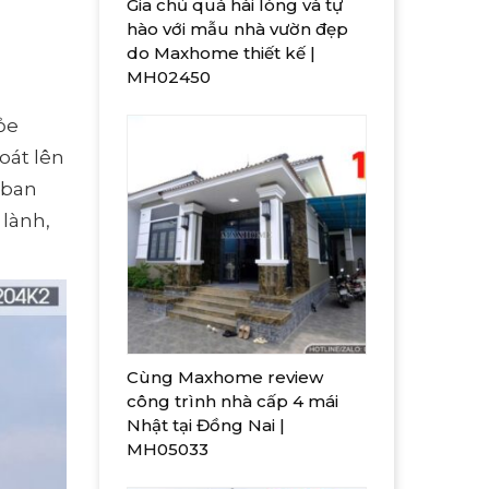
Gia chủ quá hài lòng và tự
hào với mẫu nhà vườn đẹp
do Maxhome thiết kế |
MH02450
ỏe
toát lên
 ban
lành,
Cùng Maxhome review
công trình nhà cấp 4 mái
Nhật tại Đồng Nai |
MH05033