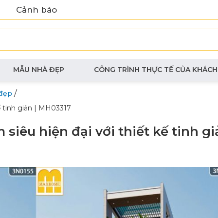
Cảnh báo
MẪU NHÀ ĐẸP
CÔNG TRÌNH THỰC TẾ CỦA KHÁCH
/
đẹp
ế tinh giản | MH03317
iêu hiện đại với thiết kế tinh gi