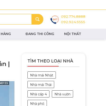
092.774.8888
092.924.5555
 HÀNG
ĐANG THI CÔNG
NỘI THẤT
TÌM THEO LOẠI NHÀ
ản |
Nhà mái Nhật
Nhà mái Thái
Nhà cấp 4
Nhà vườn
Nhà phố