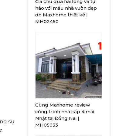
Gia chủ quá hài lòng và tự
hào với mẫu nhà vườn đẹp
do Maxhome thiết kế |
MH02450
Cùng Maxhome review
công trình nhà cấp 4 mái
Nhật tại Đồng Nai |
ụng sự
MH05033
ác