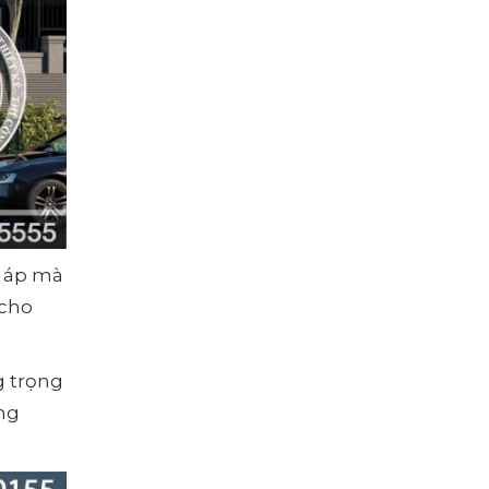
m áp mà
 cho
g trọng
ng