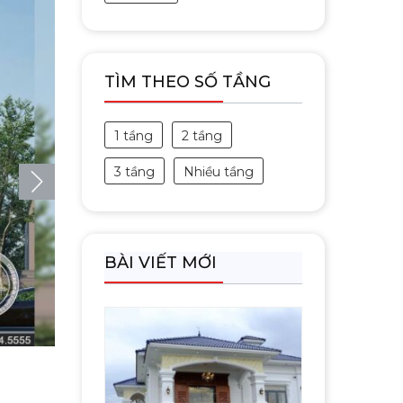
TÌM THEO SỐ TẦNG
1 tầng
2 tầng
3 tầng
Nhiều tầng
BÀI VIẾT MỚI