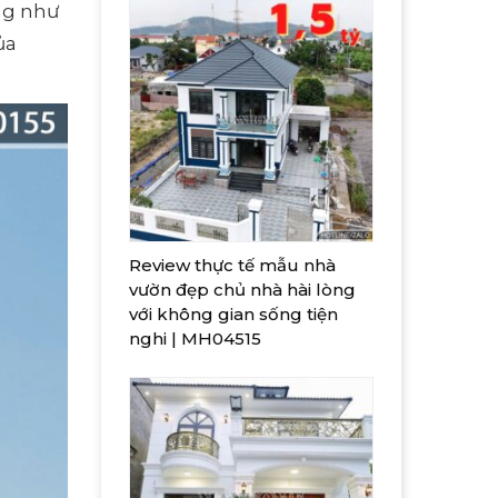
ọng như
ủa
Review thực tế mẫu nhà
vườn đẹp chủ nhà hài lòng
với không gian sống tiện
nghi | MH04515