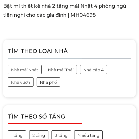
Bật mí thiết kế nhà 2 tầng mái Nhật 4 phòng ngủ
tiện nghi cho các gia đình | MH04698
TÌM THEO LOẠI NHÀ
Nhà mái Nhật
Nhà mái Thái
Nhà cấp 4
Nhà vườn
Nhà phố
TÌM THEO SỐ TẦNG
1 tầng
2 tầng
3 tầng
Nhiều tầng