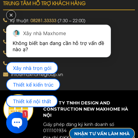
TRUNG TÂM HỖ TRỢ KHÁCH HÀNG
Kỹ thuật:
08281.33333
(7:30 – 22:00)
Khiếu nại:
09240.99999
(7:30 – 22:00)
Xây nhà Maxhome
Bảo hành:
09240.99999
(8:00 – 21:00)
Không biết bạn đang cần hỗ trợ vấn đề 
Hotline: 092.774.8888
Hotline: 092.924.5555
Xây nhà trọn gói
info@maxhomegroup.vn
Thiết kế kiến trúc
Thiết kế nội thất
CÔNG TY TNHH DESIGN AND
CONSTRUCTION NEW MAXHOME HÀ
1
NỘI
Giấy phép đăng ký kinh doanh số
0111101934
NHẬN TƯ VẤN LÀM NHÀ
Địa chỉ ĐKKD: Tầng 25, Toà nhà văn phòng