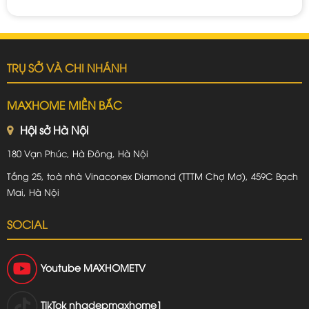
TRỤ SỞ VÀ CHI NHÁNH
MAXHOME MIỀN BẮC
Hội sở Hà Nội
180 Vạn Phúc, Hà Đông, Hà Nội
Tầng 25, toà nhà Vinaconex Diamond (TTTM Chợ Mơ), 459C Bạch
Mai, Hà Nội
SOCIAL
Youtube
MAXHOMETV
TikTok
nhadepmaxhome1