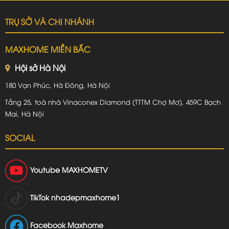
TRỤ SỞ VÀ CHI NHÁNH
MAXHOME MIỀN BẮC
Hội sở Hà Nội
180 Vạn Phúc, Hà Đông, Hà Nội
Tầng 25, toà nhà Vinaconex Diamond (TTTM Chợ Mơ), 459C Bạch
Mai, Hà Nội
SOCIAL
Youtube
MAXHOMETV
TikTok
nhadepmaxhome1
Facebook Maxhome