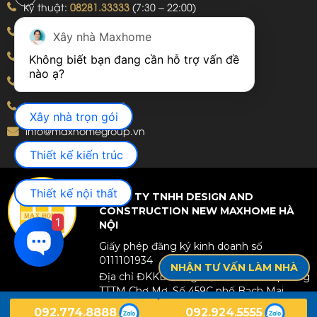
Kỹ thuật:
08281.33333
(7:30 – 22:00)
Khiếu nại:
09240.99999
(7:30 – 22:00)
Xây nhà Maxhome
Bảo hành:
09240.99999
(8:00 – 21:00)
Không biết bạn đang cần hỗ trợ vấn đề 
Hotline: 092.774.8888
Hotline: 092.924.5555
Xây nhà trọn gói
info@maxhomegroup.vn
Thiết kế kiến trúc
Thiết kế nội thất
CÔNG TY TNHH DESIGN AND
CONSTRUCTION NEW MAXHOME HÀ
1
NỘI
Giấy phép đăng ký kinh doanh số
0111101934
NHẬN TƯ VẤN LÀM NHÀ
Địa chỉ ĐKKD: Tầng 25, Toà nhà văn phòng
TTTM Chợ Mơ, Số 459C phố Bạch Mai,
Phường Bạch Mai, TP Hà Nội, Việt Nam.
092.774.8888
092.924.5555