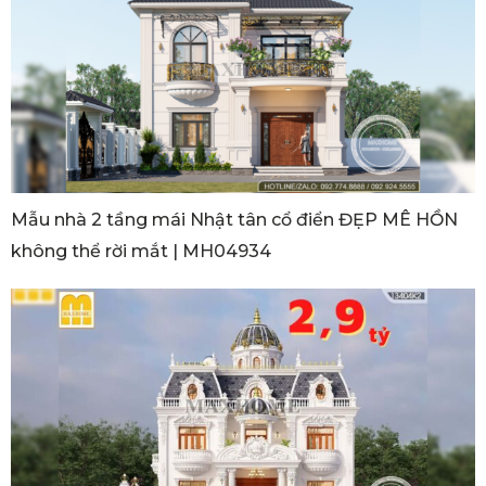
Mẫu nhà 2 tầng mái Nhật tân cổ điển ĐẸP MÊ HỒN
không thể rời mắt | MH04934