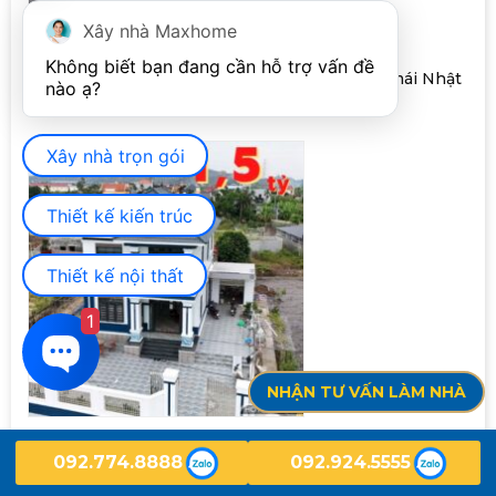
Xây nhà Maxhome
Không biết bạn đang cần hỗ trợ vấn đề 
Cùng Maxhome review công trình nhà cấp 4 mái Nhật
tại Đồng Nai | MH05033
Xây nhà trọn gói
Thiết kế kiến trúc
Thiết kế nội thất
1
NHẬN TƯ VẤN LÀM NHÀ
Review thực tế mẫu nhà vườn đẹp chủ nhà hài lòng
092.774.8888
092.924.5555
với không gian sống tiện nghi | MH04515