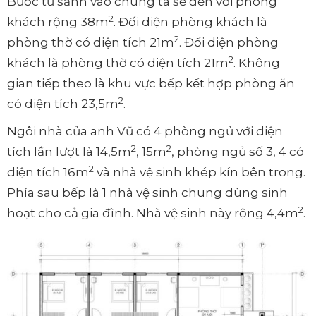
Bước từ sảnh vào chúng ta sẽ đến với phòng
2
khách rộng 38m
. Đối diện phòng khách là
2
phòng thờ có diện tích 21m
. Đối diện phòng
2
khách là phòng thờ có diện tích 21m
. Không
gian tiếp theo là khu vực bếp kết hợp phòng ăn
2
có diện tích 23,5m
.
Ngôi nhà của anh Vũ có 4 phòng ngủ với diện
2
2
tích lần lượt là 14,5m
, 15m
, phòng ngủ số 3, 4 có
2
diện tích 16m
và nhà vệ sinh khép kín bên trong.
Phía sau bếp là 1 nhà vệ sinh chung dùng sinh
2
hoạt cho cả gia đình. Nhà vệ sinh này rộng 4,4m
.