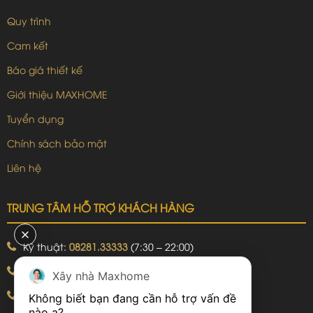
Quy trình
Cam kết
Báo giá thiết kế
Giới thiệu MAXHOME
Tuyển dụng
Chính sách bảo mật
Liên hệ
TRUNG TÂM HỖ TRỢ KHÁCH HÀNG
Kỹ thuật:
08281.33333
(7:30 – 22:00)
Khiếu nại:
09240.99999
(7:30 – 22:00)
Xây nhà Maxhome
Bảo hành:
09240.99999
(8:00 – 21:00)
Không biết bạn đang cần hỗ trợ vấn đề 