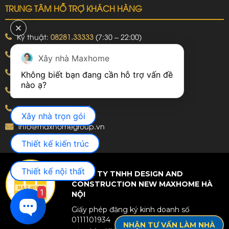
TRUNG TÂM HỖ TRỢ KHÁCH HÀNG
Kỹ thuật:
08281.33333
(7:30 – 22:00)
Khiếu nại:
09240.99999
(7:30 – 22:00)
Xây nhà Maxhome
Bảo hành:
09240.99999
(8:00 – 21:00)
Không biết bạn đang cần hỗ trợ vấn đề 
Hotline: 092.774.8888
Hotline: 092.924.5555
Xây nhà trọn gói
info@maxhomegroup.vn
Thiết kế kiến trúc
Thiết kế nội thất
CÔNG TY TNHH DESIGN AND
CONSTRUCTION NEW MAXHOME HÀ
1
NỘI
Giấy phép đăng ký kinh doanh số
0111101934
NHẬN TƯ VẤN LÀM NHÀ