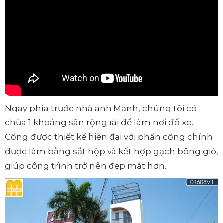
Ngay phía trước nhà anh Mạnh, chúng tôi có
chừa 1 khoảng sân rộng rãi để làm nơi đổ xe.
Cổng được thiết kế hiện đại với phần cổng chính
được làm bằng sắt hộp và kết hợp gạch bông gió,
giúp công trình trở nên đẹp mắt hơn.