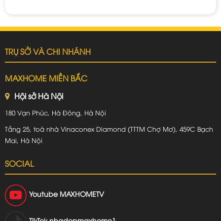
TRỤ SỞ VÀ CHI NHÁNH
MAXHOME MIỀN BẮC
Hội sở Hà Nội
180 Vạn Phúc, Hà Đông, Hà Nội
Tầng 25, toà nhà Vinaconex Diamond (TTTM Chợ Mơ), 459C Bạch
Mai, Hà Nội
SOCIAL
Youtube
MAXHOMETV
TikTok
nhadepmaxhome1