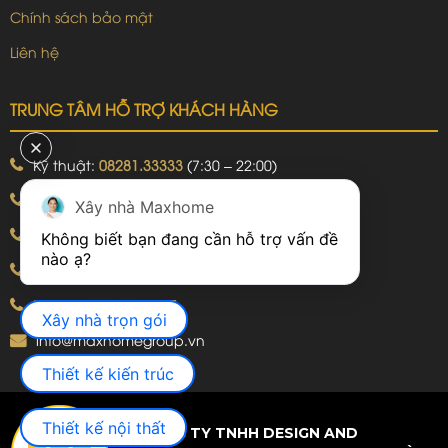
Chính sách bảo mật
Liên hệ
TRUNG TÂM HỖ TRỢ KHÁCH HÀNG
Kỹ thuật:
08281.33333
(7:30 – 22:00)
Khiếu nại:
09240.99999
(7:30 – 22:00)
Xây nhà Maxhome
Bảo hành:
09240.99999
(8:00 – 21:00)
Không biết bạn đang cần hỗ trợ vấn đề 
Hotline: 092.774.8888
Hotline: 092.924.5555
Xây nhà trọn gói
info@maxhomegroup.vn
Thiết kế kiến trúc
Thiết kế nội thất
CÔNG TY TNHH DESIGN AND