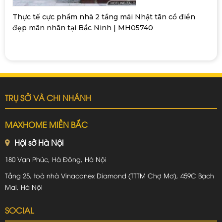
Thực tế cực phẩm nhà 2 tầng mái Nhật tân cổ điển
đẹp mãn nhãn tại Bắc Ninh | MH05740
TRỤ SỞ VÀ CHI NHÁNH
MAXHOME MIỀN BẮC
Hội sở Hà Nội
180 Vạn Phúc, Hà Đông, Hà Nội
Tầng 25, toà nhà Vinaconex Diamond (TTTM Chợ Mơ), 459C Bạch
Mai, Hà Nội
SOCIAL