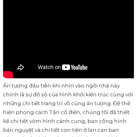
Ấn tượng đầu tiên khi nhìn vào ngôi nhà này
chính là sự đồ sộ của hình khối kiến trúc cùng với
những chi tiết trang trí vô cùng ấn tượng. Để thể
hiện phong cách Tân cổ điển, chúng tôi đã thiết
kế chi tiết vòm hình cánh cung, ban công hình
bán nguyệt và chi tiết con tiện ở lan can ban