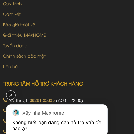
Quy trình
Cam kết
Báo giá thiết kế
Giới thiệu MAXHOME
Tuyển dụng
Chính sách bảo mật
Liên hệ
TRUNG TÂM HỖ TRỢ KHÁCH HÀNG
Kỹ thuật:
08281.33333
(7:30 – 22:00)
Khiếu nại:
09240.99999
(7:30 – 22:00)
Xây nhà Maxhome
Bảo hành:
09240.99999
(8:00 – 21:00)
Không biết bạn đang cần hỗ trợ vấn đề 
Hotline: 092.774.8888